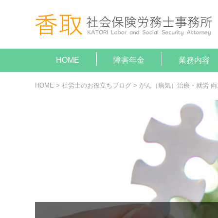
HOME
障害年金
業務内容
就業規
助成金
障害年
顧問契
給与計
がん（病気
がん（病気
HOME
>
社労士のお役立ちブログ
>
がん（病気）治療・就労 両