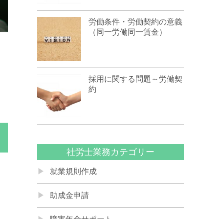
労働条件・労働契約の意義
（同一労働同一賃金）
採用に関する問題～労働契
約
社労士業務カテゴリー
就業規則作成
助成金申請