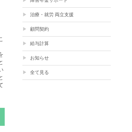
障害年金サポート
治療・就労 両立支援
顧問契約
こ
給与計算
を
お知らせ
と
い
全て見る
と
て