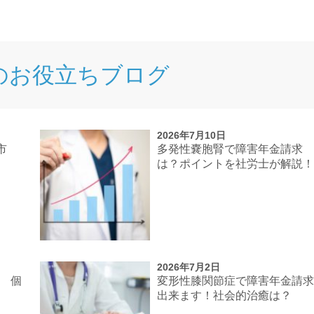
のお役立ちブログ
2026年7月10日
市
多発性嚢胞腎で障害年金請求
は？ポイントを社労士が解説
2026年7月2日
談 個
変形性膝関節症で障害年金請
出来ます！社会的治癒は？