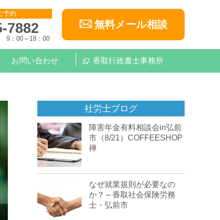
ご予約
無料メール相談
5-7882
9：00～18：00
お問い合わせ
香取行政書士事務所
社労士ブログ
障害年金有料相談会in弘前
市（8/21）COFFEESHOP
禅
なぜ就業規則が必要なの
か？～香取社会保険労務
士・弘前市