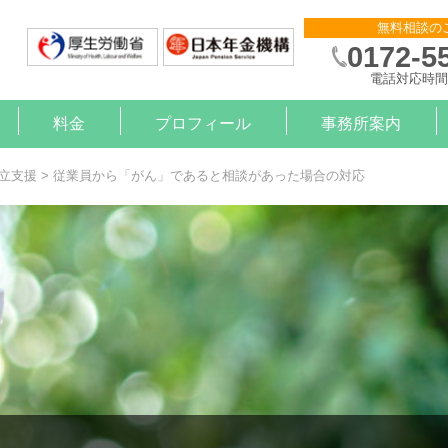
無料相談の
0172-5
電話対応時間 
料金
プロフィール
事務所案内
則作成
申請
金サポート
約
算
）治療と就労の支援【企業様】
）治療と就労の支援【労働者様】
立支援
>
従業員から「がん」であると相談があった場合の対応