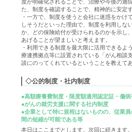
度が明確化されることで、治療や今後の通
た、制度を確認することで、精神的に安定
・一方で、制度を使うと会社に迷惑をかけ
しそうだといった理由で、制度を利用しな
か、どの保険給付が受けられるのかを示し
あげることが望ましいと考えます。
・利用できる制度を最大限に活用できるよ
療連携拠点等に設置されている「がん相談
談にのってくれているということを教えて
◇公的制度・社内制度
●高額療養費制度・限度額適用認定証・傷
●がんの就労支援に関する社内制度
●企業として特に規程はないものの、従業
間の短縮が可能である等
本日はここまでとします。次回に続きます