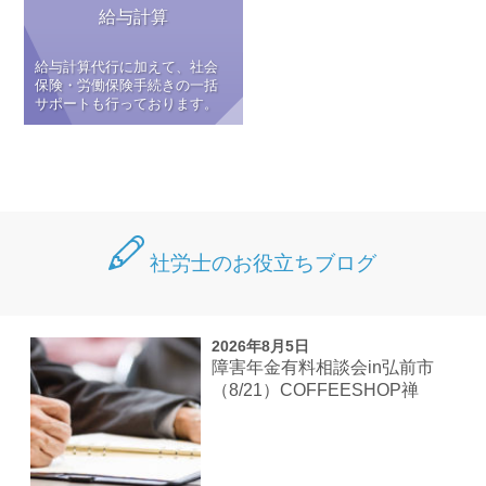
給与計算
給与計算代行に加えて、社会
保険・労働保険手続きの一括
サポートも行っております。
社労士のお役立ちブログ
2026年8月5日
障害年金有料相談会in弘前市
（8/21）COFFEESHOP禅