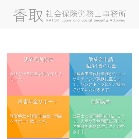
就業規則作成
助成金申請
返済不要のお金
会社を守る就業規則を作りま
助成金申請代行業務からコン
しょう。
サルティング業務に至るま
で、ワンストップにてご提供
させていただきます。
障害年金サポート
顧問契約
障害年金や障害手当金の申請
社労士と顧問契約を結ぶこと
をサポート致します。
で、人事や労務問題に関して
の失敗を未然に防ぐことがで
きます。