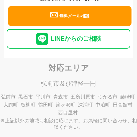
無料メール相談
LINEからのご相談
対応エリア
弘前市及び津軽一円
弘前市
黒石市
平川市
青森市
五所川原市
つがる市
藤崎町
大鰐町
板柳町
鶴田町
鰺ヶ沢町
深浦町
中泊町
田舎館村
西目屋村
※上記以外の地域も相談に応じます。お気軽に問い合わせ、相
談ください。