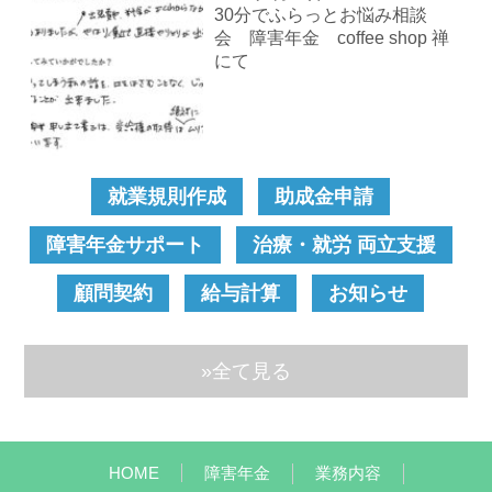
30分でふらっとお悩み相談
会 障害年金 coffee shop 禅
にて
就業規則作成
助成金申請
障害年金サポート
治療・就労 両立支援
顧問契約
給与計算
お知らせ
»全て見る
HOME
障害年金
業務内容