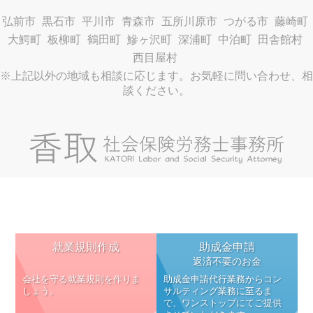
弘前市
黒石市
平川市
青森市
五所川原市
つがる市
藤崎町
大鰐町
板柳町
鶴田町
鰺ヶ沢町
深浦町
中泊町
田舎館村
西目屋村
※上記以外の地域も相談に応じます。お気軽に問い合わせ、相
談ください。
就業規則作成
助成金申請
返済不要のお金
会社を守る就業規則を作りま
助成金申請代行業務からコン
しょう。
サルティング業務に至るま
で、ワンストップにてご提供