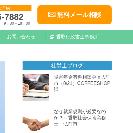
ご予約
無料メール相談
5-7882
9：00～18：00
お問い合わせ
香取行政書士事務所
社労士ブログ
障害年金有料相談会in弘前
市（8/21）COFFEESHOP
禅
なぜ就業規則が必要なの
か？～香取社会保険労務
士・弘前市