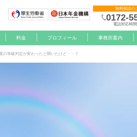
無料相談の
0172-5
電話対応時間 
料金
プロフィール
事務所案内
則作成
申請
金サポート
約
算
）治療と就労の支援【企業様】
）治療と就労の支援【労働者様】
害の等級判定が変わったと聞いたけど・・？