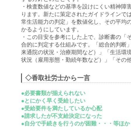
・検査数値などの基準を設けにくい精神障
ります。新たに策定されたガイドラインで
常生活能力の判定」を数値化し、その平均
かるようにしています。
・この目安を参考にした上で、診断書の「
合的に判定する仕組みです。「総合的判断
来通院の状況・治療期間など）」「生活環
状況（雇用形態・勤続年数など）」「その
◇香取社労士から一言
●必要書類が揃えられない
●とにかく早く受給したい
●受給要件を満たしているか心配
●請求したが不支給決定になった
●自分で手続きを行うのが困難・・・等ほか