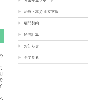
障害年金サポート
治療・就労 両立支援
顧問契約
給与計算
お知らせ
の
全て見る
お
明
で
イ
化