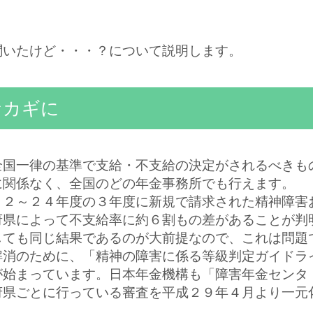
。
聞いたけど・・・？について説明します。
なカギに
全国一律の基準で支給・不支給の決定がされるべきも
に関係なく、全国のどの年金事務所でも行えます。
２２～２４年度の３年度に新規で請求された精神障害
府県によって不支給率に約６割もの差があることが判
しても同じ結果であるのが大前提なので、これは問題
解消のために、「精神の障害に係る等級判定ガイドラ
が始まっています。日本年金機構も「障害年金センタ
府県ごとに行っている審査を平成２９年４月より一元