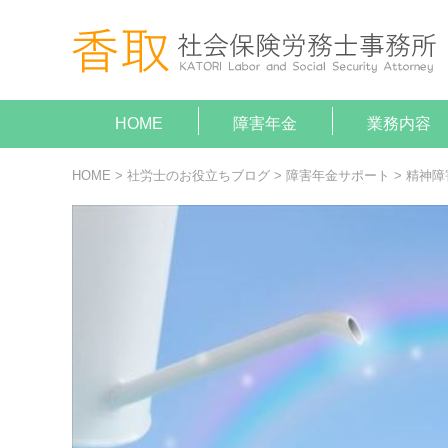
HOME
障害年金
業務内容
就業規
助成金
障害年
顧問契
給与計
がん（病気
がん（病気
HOME
>
社労士のお役立ちブログ
>
障害年金サポート
>
精神障