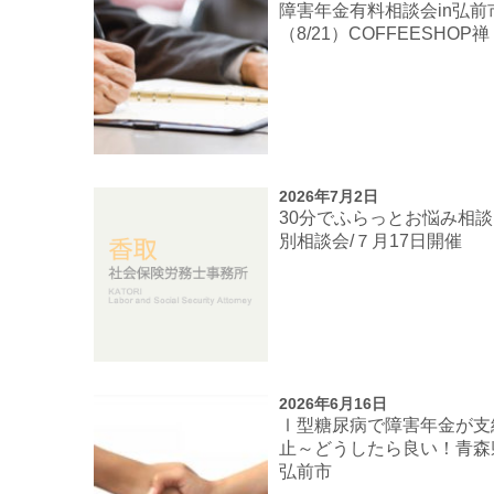
障害年金有料相談会in弘前
（8/21）COFFEESHOP禅
2026年7月2日
30分でふらっとお悩み相
別相談会/７月17日開催
2026年6月16日
Ⅰ型糖尿病で障害年金が支
止～どうしたら良い！青森
弘前市