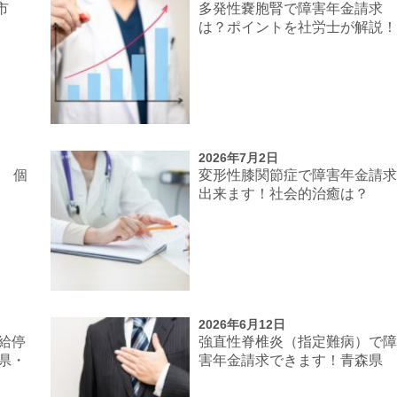
市
多発性嚢胞腎で障害年金請求
は？ポイントを社労士が解説
2026年7月2日
談 個
変形性膝関節症で障害年金請
出来ます！社会的治癒は？
2026年6月12日
給停
強直性脊椎炎（指定難病）で
県・
害年金請求できます！青森県