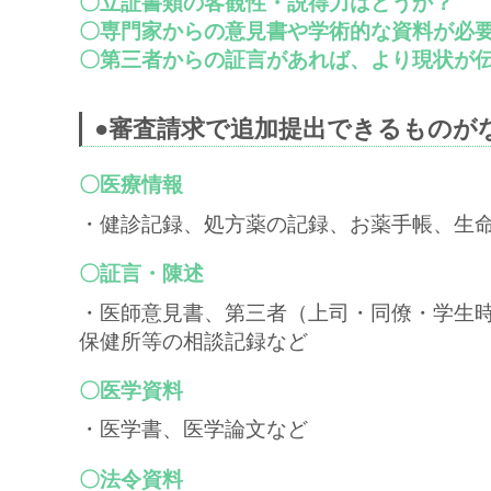
〇立証書類の客観性・説得力はどうか？
〇専門家からの意見書や学術的な資料が必
〇第三者からの証言があれば、より現状が
●審査請求で追加提出できるものが
〇医療情報
・健診記録、処方薬の記録、お薬手帳、生
〇証言・陳述
・医師意見書、第三者（上司・同僚・学生
保健所等の相談記録など
〇医学資料
・医学書、医学論文など
〇法令資料