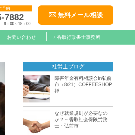
ご予約
無料メール相談
5-7882
9：00～18：00
お問い合わせ
香取行政書士事務所
社労士ブログ
障害年金有料相談会in弘前
市（8/21）COFFEESHOP
禅
なぜ就業規則が必要なの
か？～香取社会保険労務
士・弘前市