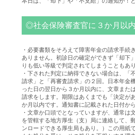
本日は、「却下」や「不支給」の通知が！
◎社会保険審査官に３か月以
・必要書類をそろえて障害年金の請求手続
ありません。初診日の確定ができず「却下
りも低い等級で判定されてしまうこともあ
・下された判定に納得できない場合は、「
請求」と「再審査請求」の２回。日本年金
った日の翌日から３か月以内に、文章また
請求をします。期限はあくまでも「決定が
か月以内です。通知書に記載された日付か
・文章か口頭でとなっていますが、通常は
を管轄する地方厚生（支）局に連絡して、
ンロードできる厚生局もあり。）この用紙