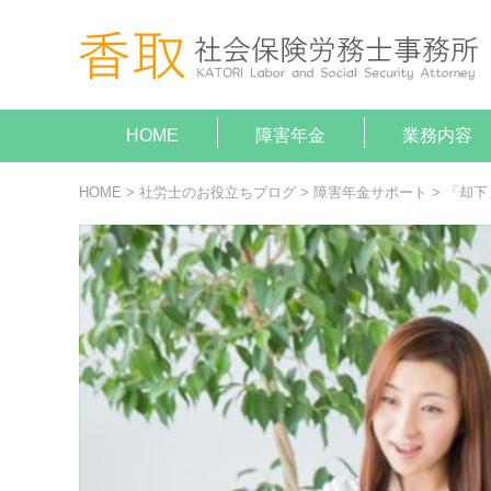
HOME
障害年金
業務内容
就業規
助成金
障害年
顧問契
給与計
がん（病気
がん（病気
HOME
>
社労士のお役立ちブログ
>
障害年金サポート
>
「却下