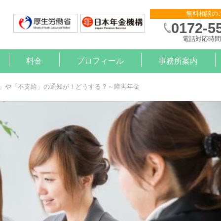
無料相談の
0172-5
電話対応時間 
料金
プロフィール
事務所案内
則作成
申請
金サポート
約
算
）治療と就労の支援【企業様】
）治療と就労の支援【労働者様】
」や「不支給」の通知が！どうする？～障害年金