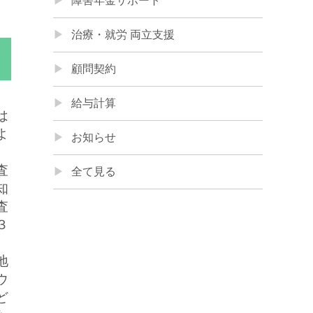
障害年金サポート
治療・就労 両立支援
顧問契約
給与計算
は
よ
お知らせ
査
全て見る
知
査
３
地
ウ
ど