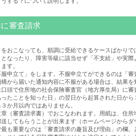
どうする？について説明します。
内に審査請求
きをおこなっても、順調に受給できるケースばかりで
」となったり、障害等級に該当せず「不支給」や実際
ります。
不服申立て」をします。不服申立てができるのは「審
機構から届いた通知内容に不服がある場合は、結果を
は口頭で住所地の社会保険審査官（地方厚生局）に審
あったことを知った日」の翌日から起算された日から
ら３か月以内ではありません。
文章（審査請求書）でおこなわれます。用紙は、住所
郵送してもらうことが出来ます（ホームページからダ
で最も重要なのは「審査請求の趣旨及び理由」の欄。