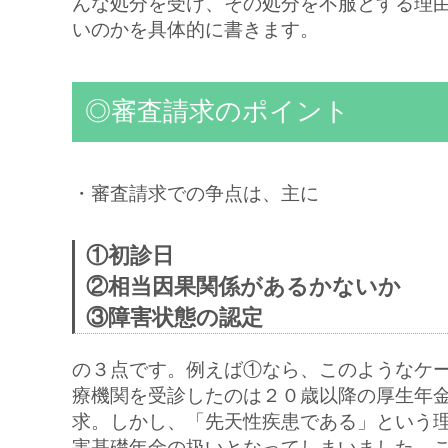
んな処分を受け、その処分を不服とする理
いのかを具体的に書きます。
◎審査請求のポイント
・審査請求での争点は、主に
①初診日
②相当因果関係があるかないか
③障害状態の認定
の３点です。例えば①なら、このようなケ
療機関を受診したのは２０歳以降の厚生年
求。しかし、「先天性疾患である」という
害基礎年金の扱いとなってしまいました。