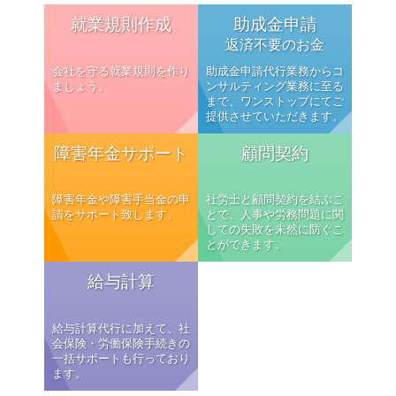
就業規則作成
助成金申請
返済不要のお金
会社を守る就業規則を作り
助成金申請代行業務からコ
ましょう。
ンサルティング業務に至る
まで、ワンストップにてご
提供させていただきます。
障害年金サポート
顧問契約
障害年金や障害手当金の申
社労士と顧問契約を結ぶこ
請をサポート致します。
とで、人事や労務問題に関
しての失敗を未然に防ぐこ
とができます。
給与計算
給与計算代行に加えて、社
会保険・労働保険手続きの
一括サポートも行っており
ます。