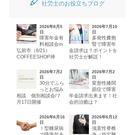
社労士のお役立ちブログ
2026年8月5
2026年7月10
日
日
障害年金有
多発性嚢胞
料相談会in
腎で障害年
弘前市（8/21）
金請求は？ポイントを
COFFEESHOP禅
社労士が解説！
2026年7月2
2026年7月2
日
日
30分でふら
変形性膝関
っとお悩み
節症で障害
相談 個別相談会/７
年金請求出来ます！社
月17日開催
会的治癒は？
2026年6月16
2026年6月12
日
日
Ⅰ型糖尿病
強直性脊椎
で障害年金
炎（指定難