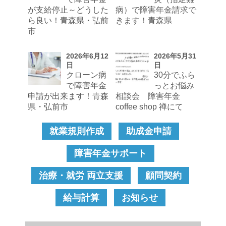
が支給停止～どうした
病）で障害年金請求で
ら良い！青森県・弘前
きます！青森県
市
2026年6月12
2026年5月31
日
日
クローン病
30分でふら
で障害年金
っとお悩み
申請が出来ます！青森
相談会 障害年金
県・弘前市
coffee shop 禅にて
就業規則作成
助成金申請
障害年金サポート
治療・就労 両立支援
顧問契約
給与計算
お知らせ