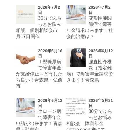
2026年7月2
2026年7月2
日
日
30分でふら
変形性膝関
っとお悩み
節症で障害
相談 個別相談会/７
年金請求出来ます！社
月17日開催
会的治癒は？
2026年6月16
2026年6月12
日
日
Ⅰ型糖尿病
強直性脊椎
で障害年金
炎（指定難
が支給停止～どうした
病）で障害年金請求で
ら良い！青森県・弘前
きます！青森県
市
2026年6月12
2026年5月31
日
日
クローン病
30分でふら
で障害年金
っとお悩み
申請が出来ます！青森
相談会 障害年金
県・弘前市
coffee shop 禅にて