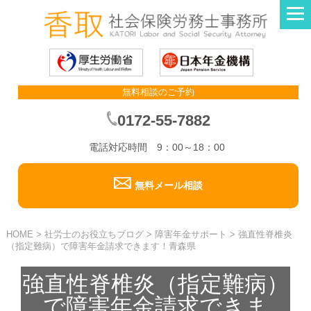
無料相談のご予約
0172-55-7882
電話対応時間 9：00～18：00
無料メール相談
HOME
>
社労士のお役立ちブログ
>
障害年金サポート
>
強直性脊椎炎
（指定難病）で障害年金請求できます！青森県
強直性脊椎炎（指定難病）
で障害年金請求できま