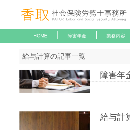
HOME
障害年金
業務内容
就業規
助成金
障害年
顧問契
給与計
がん（病気
がん（病気
給与計算の記事一覧
障害年金
給与計