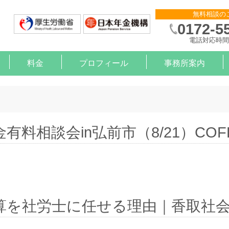
無料相談の
0172-5
電話対応時間 
料金
プロフィール
事務所案内
則作成
申請
金サポート
約
算
）治療と就労の支援【企業様】
）治療と就労の支援【労働者様】
有料相談会in弘前市（8/21）COF
算を社労士に任せる理由｜香取社