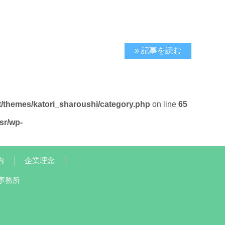
» 記事を読む
t/themes/katori_sharoushi/category.php
on line
65
sr/wp-
内
企業理念
事務所