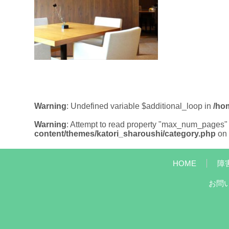
Warning
: Undefined variable $additional_loop in
/ho
Warning
: Attempt to read property "max_num_pages" 
content/themes/katori_sharoushi/category.php
on 
HOME
障
お問