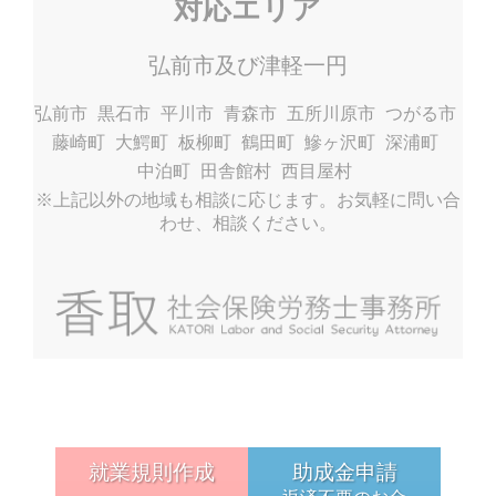
対応エリア
弘前市及び津軽一円
弘前市
黒石市
平川市
青森市
五所川原市
つがる市
藤崎町
大鰐町
板柳町
鶴田町
鰺ヶ沢町
深浦町
中泊町
田舎館村
西目屋村
※上記以外の地域も相談に応じます。お気軽に問い合
わせ、相談ください。
就業規則作成
助成金申請