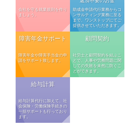
返済不要のお金
会社を守る就業規則を作り
助成金申請代行業務からコ
ましょう。
ンサルティング業務に至る
まで、ワンストップにてご
提供させていただきます。
障害年金サポート
顧問契約
障害年金や障害手当金の申
社労士と顧問契約を結ぶこ
請をサポート致します。
とで、人事や労務問題に関
しての失敗を未然に防ぐこ
とができます。
給与計算
給与計算代行に加えて、社
会保険・労働保険手続きの
一括サポートも行っており
ます。