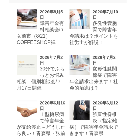
2026年8月5
2026年7月10
日
日
障害年金有
多発性嚢胞
料相談会in
腎で障害年
弘前市（8/21）
金請求は？ポイントを
COFFEESHOP禅
社労士が解説！
2026年7月2
2026年7月2
日
日
30分でふら
変形性膝関
っとお悩み
節症で障害
相談 個別相談会/７
年金請求出来ます！社
月17日開催
会的治癒は？
2026年6月16
2026年6月12
日
日
Ⅰ型糖尿病
強直性脊椎
で障害年金
炎（指定難
が支給停止～どうした
病）で障害年金請求で
ら良い！青森県・弘前
きます！青森県