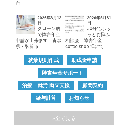
市
2026年6月12
2026年5月31
日
日
クローン病
30分でふら
で障害年金
っとお悩み
申請が出来ます！青森
相談会 障害年金
県・弘前市
coffee shop 禅にて
就業規則作成
助成金申請
障害年金サポート
治療・就労 両立支援
顧問契約
給与計算
お知らせ
»全て見る