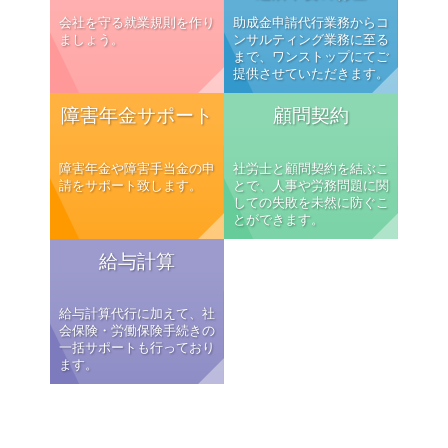
会社を守る就業規則を作り
助成金申請代行業務からコ
ましょう。
ンサルティング業務に至る
まで、ワンストップにてご
提供させていただきます。
障害年金サポート
顧問契約
障害年金や障害手当金の申
社労士と顧問契約を結ぶこ
請をサポート致します。
とで、人事や労務問題に関
しての失敗を未然に防ぐこ
とができます。
給与計算
給与計算代行に加えて、社
会保険・労働保険手続きの
一括サポートも行っており
ます。