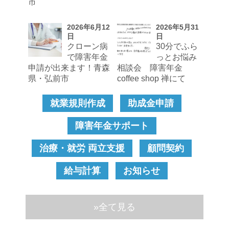
市
2026年6月12
2026年5月31
日
日
クローン病
30分でふら
で障害年金
っとお悩み
申請が出来ます！青森
相談会 障害年金
県・弘前市
coffee shop 禅にて
就業規則作成
助成金申請
障害年金サポート
治療・就労 両立支援
顧問契約
給与計算
お知らせ
»全て見る