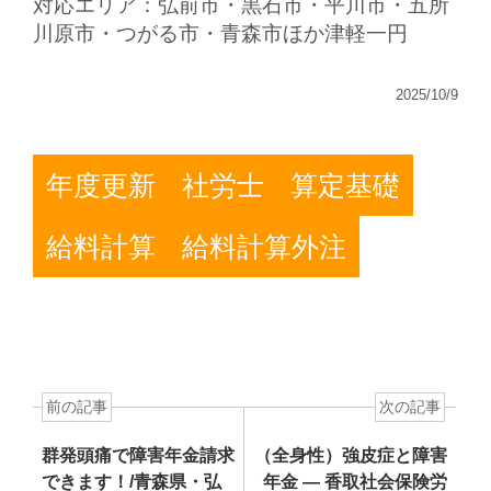
対応エリア：弘前市・黒石市・平川市・五所
川原市・つがる市・青森市ほか津軽一円
2025/10/9
年度更新
社労士
算定基礎
給料計算
給料計算外注
前の記事
次の記事
群発頭痛で障害年金請求
（全身性）強皮症と障害
できます！/青森県・弘
年金 — 香取社会保険労