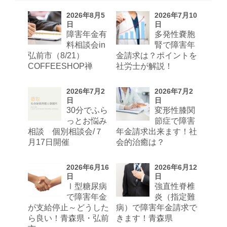
2026年8月5
2026年7月10
日
日
障害年金有
多発性嚢胞
料相談会in
腎で障害年
弘前市（8/21）
金請求は？ポイントを
COFFEESHOP禅
社労士が解説！
2026年7月2
2026年7月2
日
日
30分でふら
変形性膝関
っとお悩み
節症で障害
相談 個別相談会/７
年金請求出来ます！社
月17日開催
会的治癒は？
2026年6月16
2026年6月12
日
日
Ⅰ型糖尿病
強直性脊椎
で障害年金
炎（指定難
が支給停止～どうした
病）で障害年金請求で
ら良い！青森県・弘前
きます！青森県