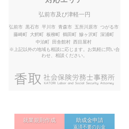
弘前市及び津軽一円
弘前市
黒石市
平川市
青森市
五所川原市
つがる市
藤崎町
大鰐町
板柳町
鶴田町
鰺ヶ沢町
深浦町
中泊町
田舎館村
西目屋村
※上記以外の地域も相談に応じます。お気軽に問い合
わせ、相談ください。
就業規則作成
助成金申請
返済不要のお金