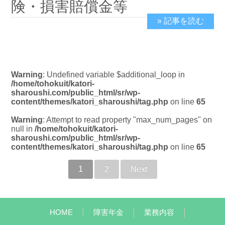
険・損害賠償金等
» 記事を読む
2019/2/19
Warning
: Undefined variable $additional_loop in
/home/tohokuit/katori-
sharoushi.com/public_html/sr/wp-
content/themes/katori_sharoushi/tag.php
on line
65
Warning
: Attempt to read property "max_num_pages" on
null in
/home/tohokuit/katori-
sharoushi.com/public_html/sr/wp-
content/themes/katori_sharoushi/tag.php
on line
65
1
2
Next
HOME
障害年金
業務内容