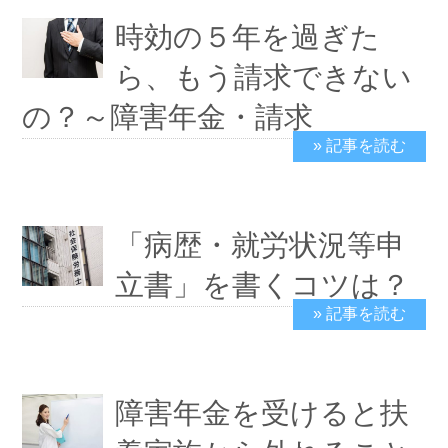
時効の５年を過ぎた
ら、もう請求できない
の？～障害年金・請求
» 記事を読む
2019/9/10
「病歴・就労状況等申
立書」を書くコツは？
» 記事を読む
2019/9/3
障害年金を受けると扶