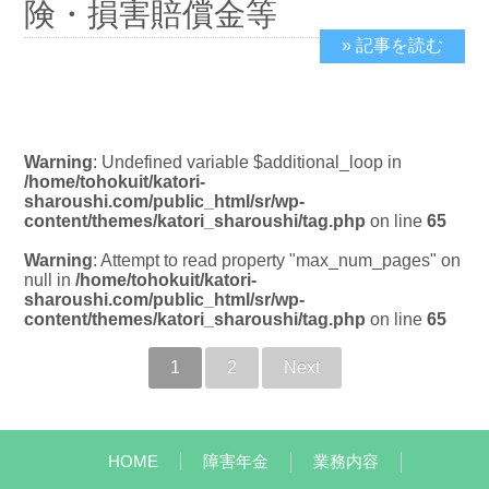
険・損害賠償金等
» 記事を読む
2019/2/19
Warning
: Undefined variable $additional_loop in
/home/tohokuit/katori-
sharoushi.com/public_html/sr/wp-
content/themes/katori_sharoushi/tag.php
on line
65
Warning
: Attempt to read property "max_num_pages" on
null in
/home/tohokuit/katori-
sharoushi.com/public_html/sr/wp-
content/themes/katori_sharoushi/tag.php
on line
65
1
2
Next
HOME
障害年金
業務内容