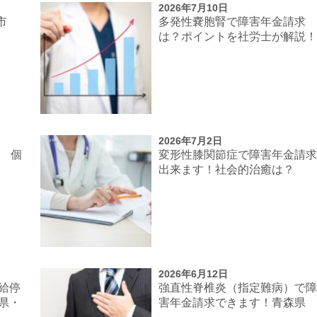
2026年7月10日
市
多発性嚢胞腎で障害年金請求
は？ポイントを社労士が解説
2026年7月2日
談 個
変形性膝関節症で障害年金請
出来ます！社会的治癒は？
2026年6月12日
給停
強直性脊椎炎（指定難病）で
県・
害年金請求できます！青森県