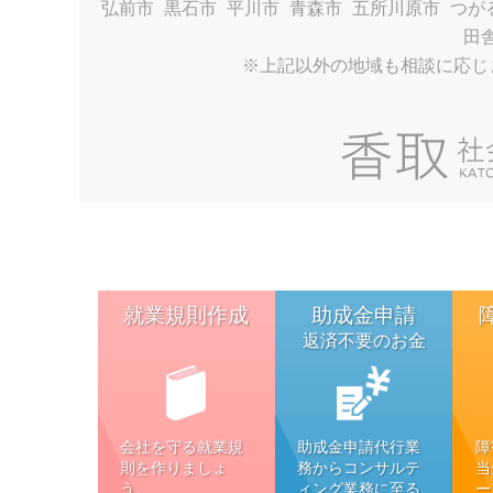
弘前市
黒石市
平川市
青森市
五所川原市
つが
田
※上記以外の地域も相談に応じ
就業規則作成
助成金申請
返済不要のお金
会社を守る就業規
助成金申請代行業
障
則を作りましょ
務からコンサルテ
当
う。
ィング業務に至る
ー