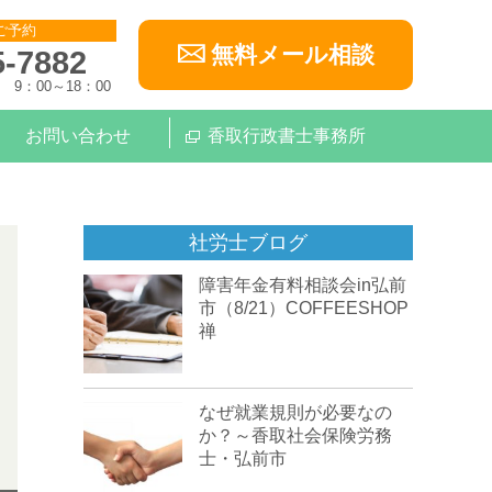
ご予約
無料メール相談
5-7882
9：00～18：00
お問い合わせ
香取行政書士事務所
社労士ブログ
障害年金有料相談会in弘前
市（8/21）COFFEESHOP
禅
なぜ就業規則が必要なの
か？～香取社会保険労務
士・弘前市