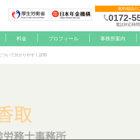
無料相談の
0172-5
電話対応時間 
料金
プロフィール
事務所案内
則作成
申請
金サポート
約
算
）治療と就労の支援【企業様】
）治療と就労の支援【労働者様】
について分かりやすく説明