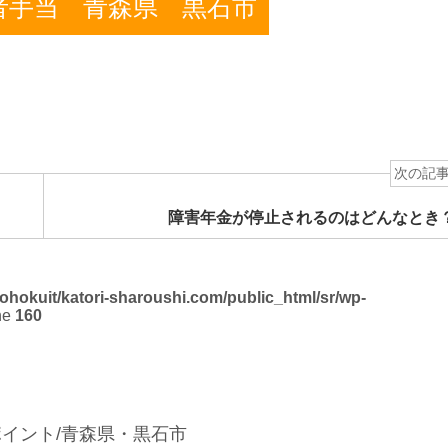
者手当
青森県
黒石市
次の記
障害年金が停止されるのはどんなとき
ohokuit/katori-sharoushi.com/public_html/sr/wp-
ne
160
イント/青森県・黒石市