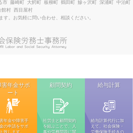
る市
藤崎町
大鰐町
板柳町
鶴田町
鰺ヶ沢町
深浦町
中泊町
舎館村
西目屋村
ます。お気軽に問い合わせ、相談ください。
障害年金サポ
顧問契約
給与計算
ート
害年金や障害手
社労士と顧問契約
給与計算代行に加
金の申請をサポ
を結ぶことで、人
えて、社会保険・
ト致します。
事や労務問題に関
労働保険手続きの