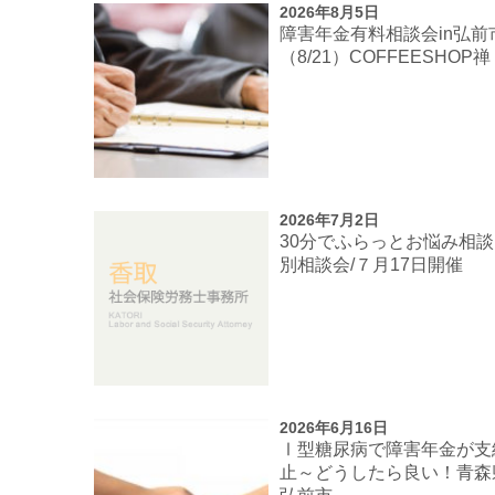
2026年8月5日
障害年金有料相談会in弘前
（8/21）COFFEESHOP禅
2026年7月2日
30分でふらっとお悩み相
別相談会/７月17日開催
2026年6月16日
Ⅰ型糖尿病で障害年金が支
止～どうしたら良い！青森