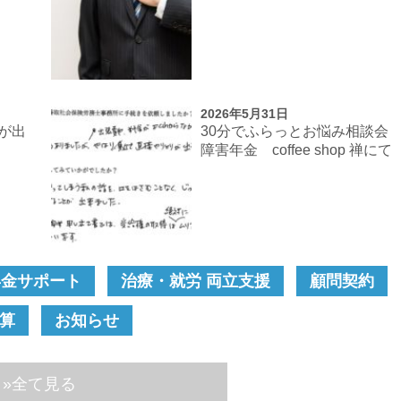
2026年5月31日
が出
30分でふらっとお悩み相談
障害年金 coffee shop 禅にて
年金サポート
治療・就労 両立支援
顧問契約
算
お知らせ
»全て見る