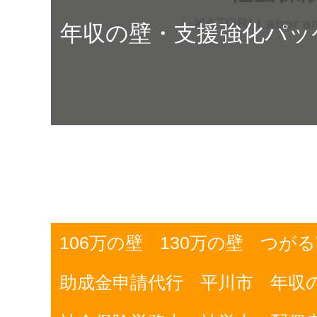
年収の壁・支援強化パッ
106万の壁
130万の壁
つがる
助成金申請代行
平川市
年収