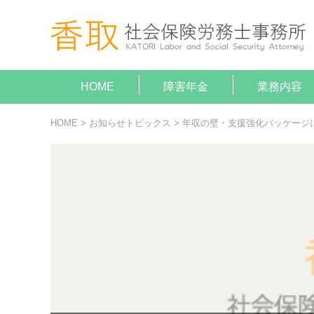
HOME
障害年金
業務内容
就業規
助成金
障害年
顧問契
給与計
がん（病気
がん（病気
HOME
>
お知らせトピックス
>
年収の壁・支援強化パッケージ