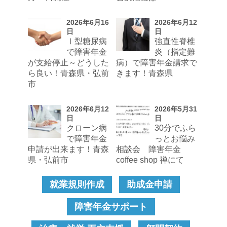
2026年6月16
2026年6月12
日
日
Ⅰ型糖尿病
強直性脊椎
で障害年金
炎（指定難
が支給停止～どうした
病）で障害年金請求で
ら良い！青森県・弘前
きます！青森県
市
2026年6月12
2026年5月31
日
日
クローン病
30分でふら
で障害年金
っとお悩み
申請が出来ます！青森
相談会 障害年金
県・弘前市
coffee shop 禅にて
就業規則作成
助成金申請
障害年金サポート