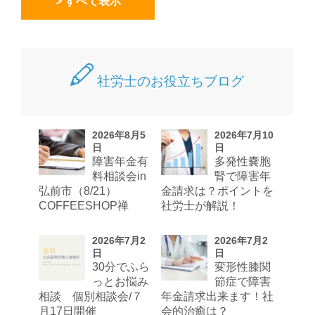
> すべて表示
社労士のお役立ちブログ
2026年8月5
2026年7月10
日
日
障害年金有
多発性嚢胞
料相談会in
腎で障害年
弘前市（8/21）
金請求は？ポイントを
COFFEESHOP禅
社労士が解説！
2026年7月2
2026年7月2
日
日
30分でふら
変形性膝関
っとお悩み
節症で障害
相談 個別相談会/７
年金請求出来ます！社
月17日開催
会的治癒は？