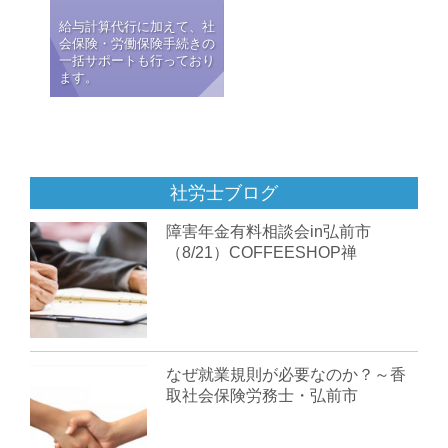
給与計算代行に加えて、社
会保険・労働保険手続きの
一括サポートも行っており
ます。
社労士ブログ
障害年金有料相談会in弘前市
（8/21）COFFEESHOP禅
なぜ就業規則が必要なのか？～香
取社会保険労務士・弘前市