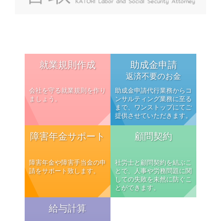
就業規則作成
助成金申請
返済不要のお金
会社を守る就業規則を作り
助成金申請代行業務からコ
ましょう。
ンサルティング業務に至る
まで、ワンストップにてご
提供させていただきます。
障害年金サポート
顧問契約
障害年金や障害手当金の申
社労士と顧問契約を結ぶこ
請をサポート致します。
とで、人事や労務問題に関
しての失敗を未然に防ぐこ
とができます。
給与計算