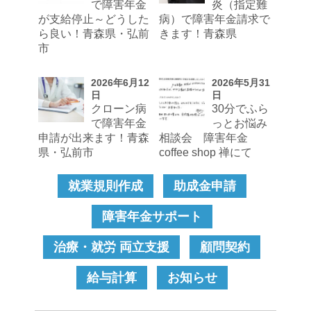
で障害年金
炎（指定難
が支給停止～どうした
病）で障害年金請求で
ら良い！青森県・弘前
きます！青森県
市
2026年6月12
2026年5月31
日
日
クローン病
30分でふら
で障害年金
っとお悩み
申請が出来ます！青森
相談会 障害年金
県・弘前市
coffee shop 禅にて
就業規則作成
助成金申請
障害年金サポート
治療・就労 両立支援
顧問契約
給与計算
お知らせ