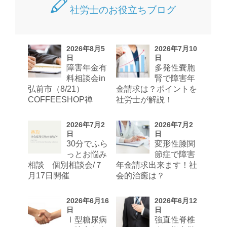
社労士のお役立ちブログ
2026年8月5
2026年7月10
日
日
障害年金有
多発性嚢胞
料相談会in
腎で障害年
弘前市（8/21）
金請求は？ポイントを
COFFEESHOP禅
社労士が解説！
2026年7月2
2026年7月2
日
日
30分でふら
変形性膝関
っとお悩み
節症で障害
相談 個別相談会/７
年金請求出来ます！社
月17日開催
会的治癒は？
2026年6月16
2026年6月12
日
日
Ⅰ型糖尿病
強直性脊椎