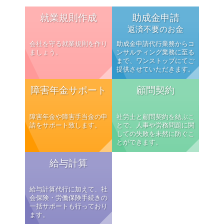
就業規則作成
助成金申請
返済不要のお金
会社を守る就業規則を作り
助成金申請代行業務からコ
ましょう。
ンサルティング業務に至る
まで、ワンストップにてご
提供させていただきます。
障害年金サポート
顧問契約
障害年金や障害手当金の申
社労士と顧問契約を結ぶこ
請をサポート致します。
とで、人事や労務問題に関
しての失敗を未然に防ぐこ
とができます。
給与計算
給与計算代行に加えて、社
会保険・労働保険手続きの
一括サポートも行っており
ます。