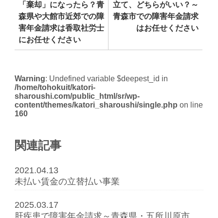
「棄却」になったら？青
立て、どちらがいい？～
森県や大館市近郊での障
青森市での障害年金請求
害年金請求は香取社労士
はお任せください
にお任せください
Warning
: Undefined variable $deepest_id in
/home/tohokuit/katori-
sharoushi.com/public_html/sr/wp-
content/themes/katori_sharoushi/single.php
on line
160
関連記事
2021.04.13
未払い賃金の立替払い事業
2025.03.17
肝疾患で障害年金請求～青森県・五所川原市