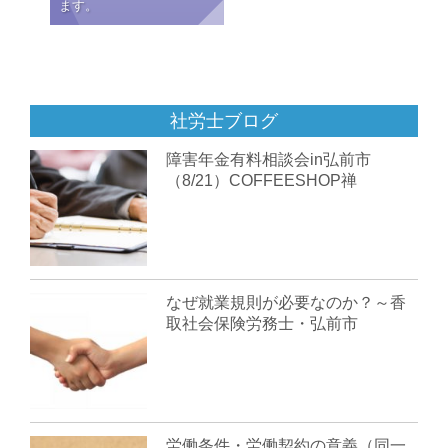
ます。
社労士ブログ
障害年金有料相談会in弘前市
（8/21）COFFEESHOP禅
なぜ就業規則が必要なのか？～香
取社会保険労務士・弘前市
労働条件・労働契約の意義（同一