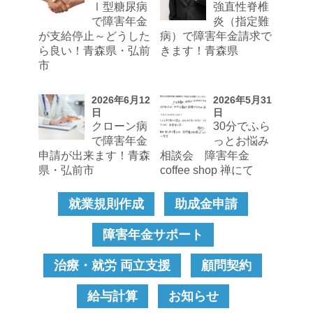
Ⅰ型糖尿病
強直性脊椎
で障害年金
炎（指定難
が支給停止～どうした
病）で障害年金請求で
ら良い！青森県・弘前
きます！青森県
市
2026年6月12
2026年5月31
日
日
クローン病
30分でふら
で障害年金
っとお悩み
申請が出来ます！青森
相談会 障害年金
県・弘前市
coffee shop 禅にて
就業規則作成
助成金申請
障害年金サポート
治療・就労 両立支援
顧問契約
給与計算
お知らせ