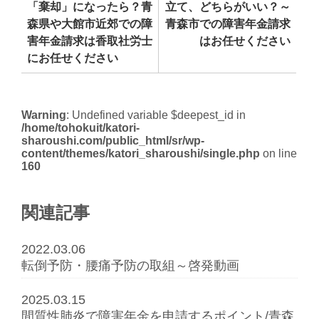
「棄却」になったら？青
立て、どちらがいい？～
森県や大館市近郊での障
青森市での障害年金請求
害年金請求は香取社労士
はお任せください
にお任せください
Warning
: Undefined variable $deepest_id in
/home/tohokuit/katori-
sharoushi.com/public_html/sr/wp-
content/themes/katori_sharoushi/single.php
on line
160
関連記事
2022.03.06
転倒予防・腰痛予防の取組～啓発動画
2025.03.15
間質性肺炎で障害年金を申請するポイント/青森