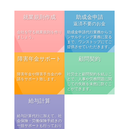
就業規則作成
助成金申請
返済不要のお金
会社を守る就業規則を作り
助成金申請代行業務からコ
ましょう。
ンサルティング業務に至る
まで、ワンストップにてご
提供させていただきます。
障害年金サポート
顧問契約
障害年金や障害手当金の申
社労士と顧問契約を結ぶこ
請をサポート致します。
とで、人事や労務問題に関
しての失敗を未然に防ぐこ
とができます。
給与計算
給与計算代行に加えて、社
会保険・労働保険手続きの
一括サポートも行っており