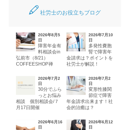
社労士のお役立ちブログ
2026年8月5
2026年7月10
日
日
障害年金有
多発性嚢胞
料相談会in
腎で障害年
弘前市（8/21）
金請求は？ポイントを
COFFEESHOP禅
社労士が解説！
2026年7月2
2026年7月2
日
日
30分でふら
変形性膝関
っとお悩み
節症で障害
相談 個別相談会/７
年金請求出来ます！社
月17日開催
会的治癒は？
2026年6月16
2026年6月12
日
日