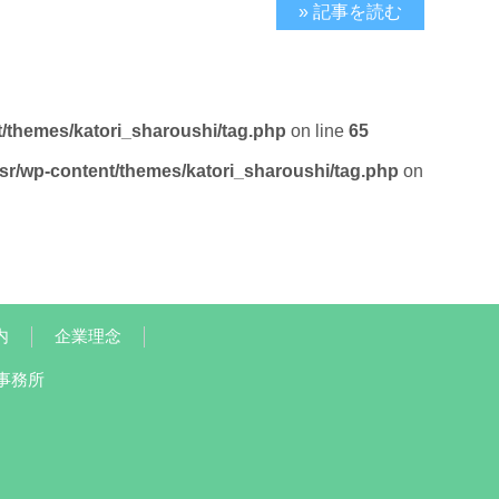
2019/11/19
» 記事を読む
t/themes/katori_sharoushi/tag.php
on line
65
/sr/wp-content/themes/katori_sharoushi/tag.php
on
内
企業理念
事務所