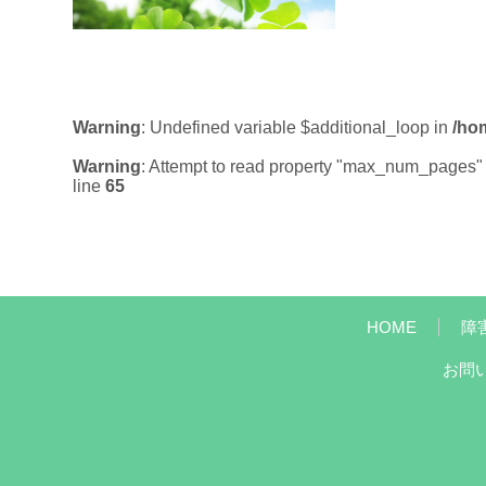
Warning
: Undefined variable $additional_loop in
/ho
Warning
: Attempt to read property "max_num_pages" 
line
65
HOME
障
お問