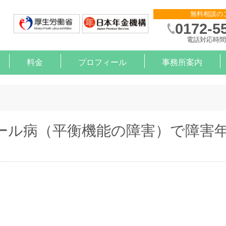
無料相談の
0172-5
電話対応時間 
料金
プロフィール
事務所案内
則作成
申請
金サポート
約
算
）治療と就労の支援【企業様】
）治療と就労の支援【労働者様】
ール病（平衡機能の障害）で障害年