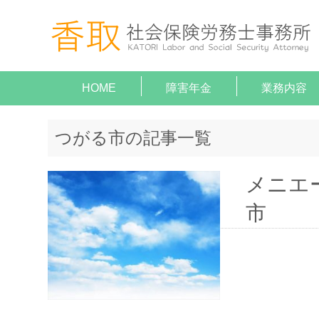
HOME
障害年金
業務内容
就業規
助成金
障害年
顧問契
給与計
がん（病気
がん（病気
つがる市の記事一覧
メニエ
市