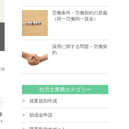
労働条件・労働契約の意義
（同一労働同一賃金）
採用に関する問題～労働契
約
/18
社労士業務カテゴリー
就業規則作成
事
市
助成金申請
い