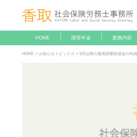
HOME
障害年金
業務内容
就業規
助成金
障害年
顧問契
給与計
がん（病気
がん（病気
HOME
>
お知らせトピックス
>
9月以降の雇用調整助成金の特