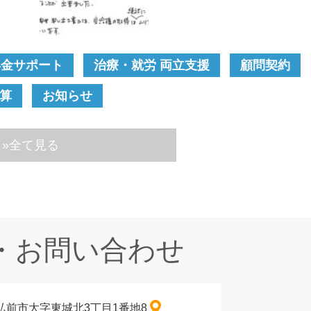
年金サポート
治療・就労 両立支援
顧問契約
算
お知らせ
»全て見る
・お問い合わせ
森県弘前市大字東城北3丁目1番地8