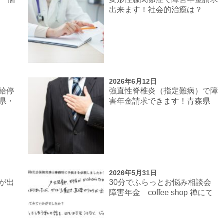
出来ます！社会的治癒は？
2026年6月12日
給停
強直性脊椎炎（指定難病）で
県・
害年金請求できます！青森県
2026年5月31日
が出
30分でふらっとお悩み相談
障害年金 coffee shop 禅にて