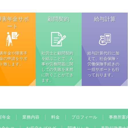
障害年金サポ
顧問契約
給与計算
ート
害年金や障害手
社労士と顧問契約
給与計算代行に加
金の申請をサポ
を結ぶことで、人
えて、社会保険・
ト致します。
事や労務問題に関
労働保険手続きの
しての失敗を未然
一括サポートも行
に防ぐことができ
っております。
ます。
害年金
業務内容
料金
プロフィール
事務所案