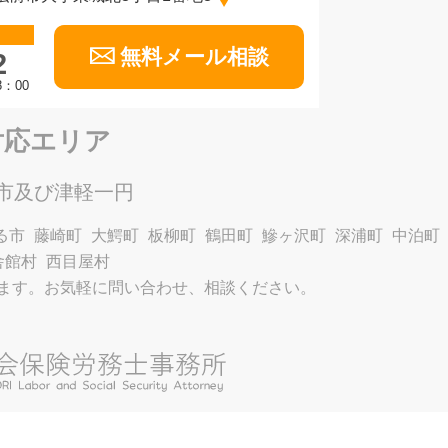
無料メール相談
2
：00
対応エリア
市及び津軽一円
る市
藤崎町
大鰐町
板柳町
鶴田町
鰺ヶ沢町
深浦町
中泊町
舎館村
西目屋村
ます。お気軽に問い合わせ、相談ください。