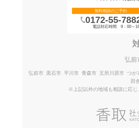
無料相談のご予約
0172-55-788
電話対応時間 9：00～18
弘前
弘前市
黒石市
平川市
青森市
五所川原市
つが
田
※上記以外の地域も相談に応じ