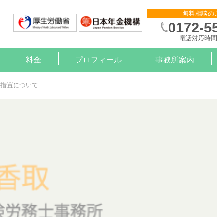
無料相談の
0172-5
電話対応時間 
料金
プロフィール
事務所案内
則作成
申請
金サポート
約
算
）治療と就労の支援【企業様】
）治療と就労の支援【労働者様】
例措置について