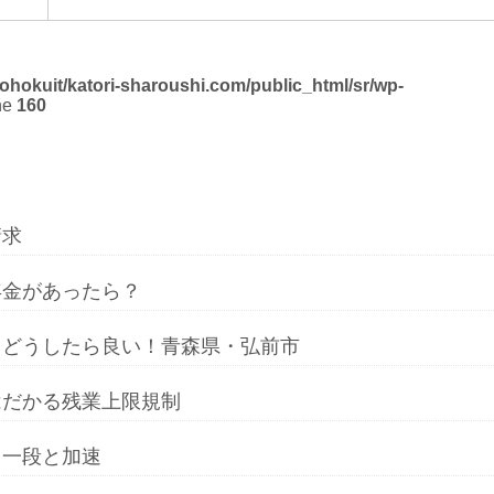
ohokuit/katori-sharoushi.com/public_html/sr/wp-
ne
160
請求
年金があったら？
～どうしたら良い！青森県・弘前市
はだかる残業上限規制
・一段と加速