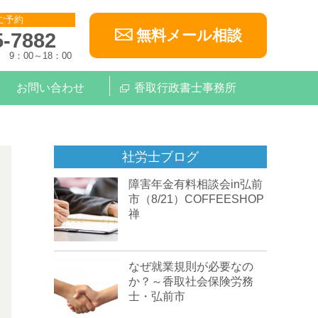
ご予約
無料メール相談
5-7882
9：00～18：00
お問い合わせ
香取行政書士事務所
社労士ブログ
障害年金有料相談会in弘前
市（8/21）COFFEESHOP
禅
なぜ就業規則が必要なの
か？～香取社会保険労務
士・弘前市