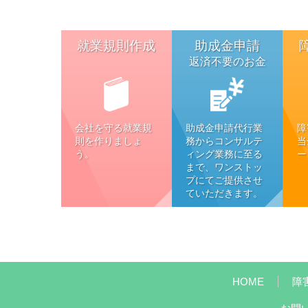
就業規則作成
助成金申請
返済不要のお金
会社を守る就業規
助成金申請代行業
障
則を作りましょ
務からコンサルテ
当
う。
ィング業務に至る
ー
まで、ワンストッ
プにてご提供させ
ていただきます。
HOME
障