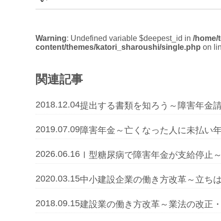
Warning
: Undefined variable $deepest_id in
/home/t
content/themes/katori_sharoushi/single.php
on li
関連記事
2018.12.04
提出する書類を知ろう～障害年金
2019.07.09
障害年金～亡くなった人に未払い
2026.06.16
Ⅰ型糖尿病で障害年金が支給停止
2020.03.15
中小建設企業の働き方改革～立ち
2018.09.15
建設業の働き方改革～業法の改正