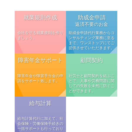
就業規則作成
助成金申請
返済不要のお金
会社を守る就業規則を作り
助成金申請代行業務からコ
ましょう。
ンサルティング業務に至る
まで、ワンストップにてご
提供させていただきます。
障害年金サポート
顧問契約
障害年金や障害手当金の申
社労士と顧問契約を結ぶこ
請をサポート致します。
とで、人事や労務問題に関
しての失敗を未然に防ぐこ
とができます。
給与計算
給与計算代行に加えて、社
会保険・労働保険手続きの
一括サポートも行っており