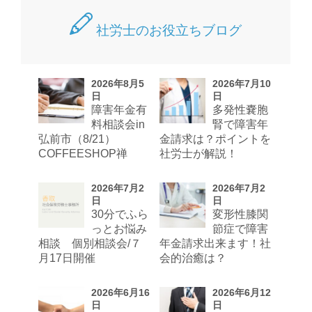
社労士のお役立ちブログ
2026年8月5
2026年7月10
日
日
障害年金有
多発性嚢胞
料相談会in
腎で障害年
弘前市（8/21）
金請求は？ポイントを
COFFEESHOP禅
社労士が解説！
2026年7月2
2026年7月2
日
日
30分でふら
変形性膝関
っとお悩み
節症で障害
相談 個別相談会/７
年金請求出来ます！社
月17日開催
会的治癒は？
2026年6月16
2026年6月12
日
日