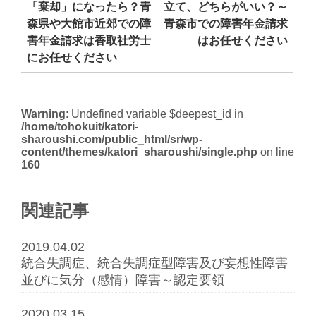
「棄却」になったら？青
立て、どちらがいい？～
森県や大館市近郊での障
青森市での障害年金請求
害年金請求は香取社労士
はお任せください
にお任せください
Warning
: Undefined variable $deepest_id in
/home/tohokuit/katori-
sharoushi.com/public_html/sr/wp-
content/themes/katori_sharoushi/single.php
on line
160
関連記事
2019.04.02
統合失調症、統合失調症型障害及び妄想性障害
並びに気分（感情）障害～認定要領
2020.03.15