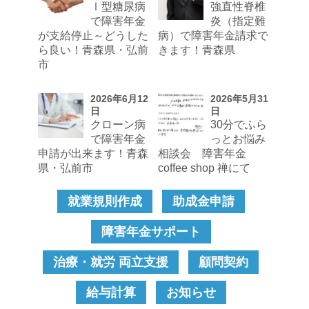
Ⅰ型糖尿病
強直性脊椎
で障害年金
炎（指定難
が支給停止～どうした
病）で障害年金請求で
ら良い！青森県・弘前
きます！青森県
市
2026年6月12
2026年5月31
日
日
クローン病
30分でふら
で障害年金
っとお悩み
申請が出来ます！青森
相談会 障害年金
県・弘前市
coffee shop 禅にて
就業規則作成
助成金申請
障害年金サポート
治療・就労 両立支援
顧問契約
給与計算
お知らせ