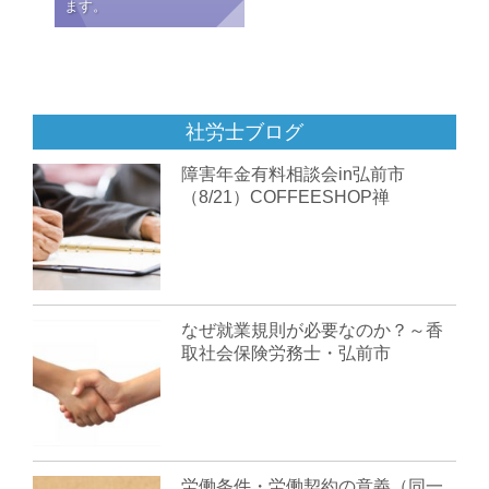
ます。
社労士ブログ
障害年金有料相談会in弘前市
（8/21）COFFEESHOP禅
なぜ就業規則が必要なのか？～香
取社会保険労務士・弘前市
労働条件・労働契約の意義（同一