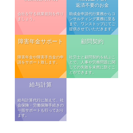
返済不要のお金
会社を守る就業規則を作り
助成金申請代行業務からコ
ましょう。
ンサルティング業務に至る
まで、ワンストップにてご
提供させていただきます。
障害年金サポート
顧問契約
障害年金や障害手当金の申
社労士と顧問契約を結ぶこ
請をサポート致します。
とで、人事や労務問題に関
しての失敗を未然に防ぐこ
とができます。
給与計算
給与計算代行に加えて、社
会保険・労働保険手続きの
一括サポートも行っており
ます。