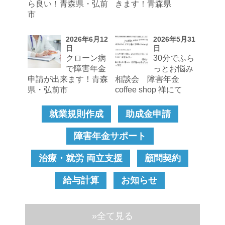
ら良い！青森県・弘前
きます！青森県
市
2026年6月12
2026年5月31
日
日
クローン病
30分でふら
で障害年金
っとお悩み
申請が出来ます！青森
相談会 障害年金
県・弘前市
coffee shop 禅にて
就業規則作成
助成金申請
障害年金サポート
治療・就労 両立支援
顧問契約
給与計算
お知らせ
»全て見る