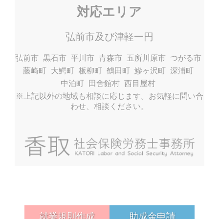
対応エリア
弘前市及び津軽一円
弘前市
黒石市
平川市
青森市
五所川原市
つがる市
藤崎町
大鰐町
板柳町
鶴田町
鰺ヶ沢町
深浦町
中泊町
田舎館村
西目屋村
※上記以外の地域も相談に応じます。お気軽に問い合
わせ、相談ください。
就業規則作成
助成金申請