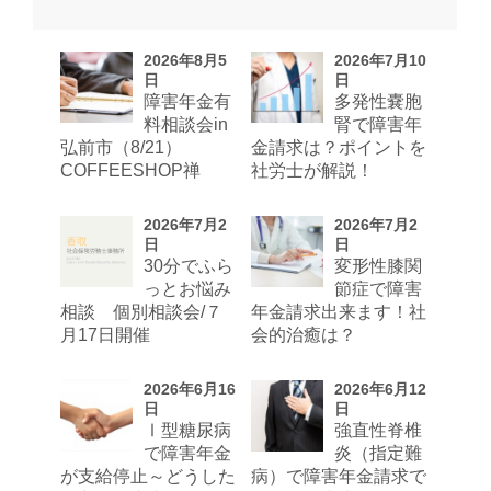
2026年8月5
2026年7月10
日
日
障害年金有
多発性嚢胞
料相談会in
腎で障害年
弘前市（8/21）
金請求は？ポイントを
COFFEESHOP禅
社労士が解説！
2026年7月2
2026年7月2
日
日
30分でふら
変形性膝関
っとお悩み
節症で障害
相談 個別相談会/７
年金請求出来ます！社
月17日開催
会的治癒は？
2026年6月16
2026年6月12
日
日
Ⅰ型糖尿病
強直性脊椎
で障害年金
炎（指定難
が支給停止～どうした
病）で障害年金請求で