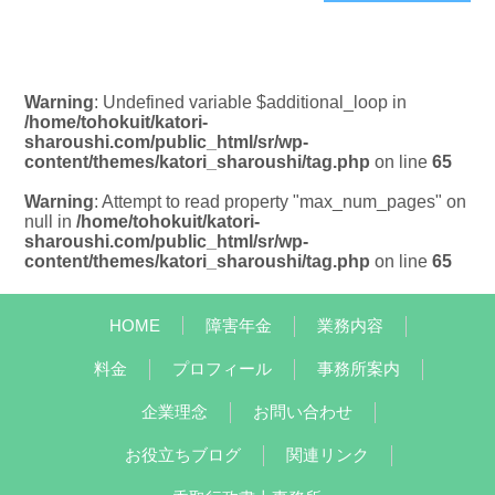
Warning
: Undefined variable $additional_loop in
/home/tohokuit/katori-
sharoushi.com/public_html/sr/wp-
content/themes/katori_sharoushi/tag.php
on line
65
Warning
: Attempt to read property "max_num_pages" on
null in
/home/tohokuit/katori-
sharoushi.com/public_html/sr/wp-
content/themes/katori_sharoushi/tag.php
on line
65
HOME
障害年金
業務内容
料金
プロフィール
事務所案内
企業理念
お問い合わせ
お役立ちブログ
関連リンク