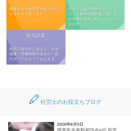
障害年金や障害手当金の申請
社労士と顧問契約を結ぶこと
をサポート致します。
で、人事や労務問題に関して
の失敗を未然に防ぐことがで
きます。
給与計算
給与計算代行に加えて、社会
保険・労働保険手続きの一括
サポートも行っております。
社労士のお役立ちブログ
2026年8月5日
障害年金有料相談会in弘前市