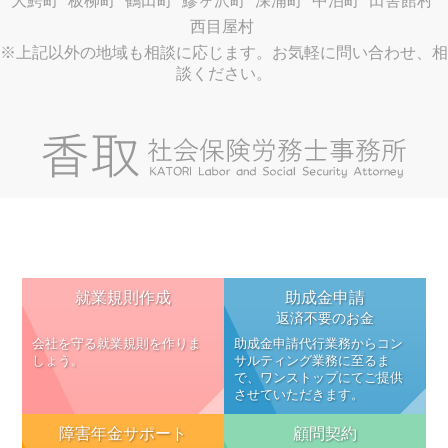
大鰐町
板柳町
鶴田町
鰺ヶ沢町
深浦町
中泊町
田舎館村
西目屋村
※上記以外の地域も相談に応じます。お気軽に問い合わせ、相
談ください。
就業規則作成
助成金申請
返済不要のお金
会社を守る就業規則を作りま
助成金申請代行業務からコン
しょう。
サルティング業務に至るま
で、ワンストップにてご提供
させていただきます。
障害年金サポート
顧問契約