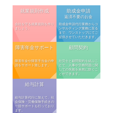
就業規則作成
助成金申請
返済不要のお金
会社を守る就業規則を作り
助成金申請代行業務からコ
ましょう。
ンサルティング業務に至る
まで、ワンストップにてご
提供させていただきます。
障害年金サポート
顧問契約
障害年金や障害手当金の申
社労士と顧問契約を結ぶこ
請をサポート致します。
とで、人事や労務問題に関
しての失敗を未然に防ぐこ
とができます。
給与計算
給与計算代行に加えて、社
会保険・労働保険手続きの
一括サポートも行っており
ます。