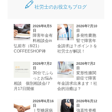
社労士のお役立ちブログ
2026年8月5
2026年7月10
日
日
障害年金有
多発性嚢胞
料相談会in
腎で障害年
弘前市（8/21）
金請求は？ポイントを
COFFEESHOP禅
社労士が解説！
2026年7月2
2026年7月2
日
日
30分でふら
変形性膝関
っとお悩み
節症で障害
相談 個別相談会/７
年金請求出来ます！社
月17日開催
会的治癒は？
2026年6月16
2026年6月12
日
日
Ⅰ型糖尿病
強直性脊椎