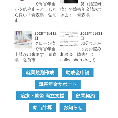
で障害年金
炎（指定難
が支給停止～どうした
病）で障害年金請求で
ら良い！青森県・弘前
きます！青森県
市
2026年6月12
2026年5月31
日
日
クローン病
30分でふら
で障害年金
っとお悩み
申請が出来ます！青森
相談会 障害年金
県・弘前市
coffee shop 禅にて
就業規則作成
助成金申請
障害年金サポート
治療・就労 両立支援
顧問契約
給与計算
お知らせ