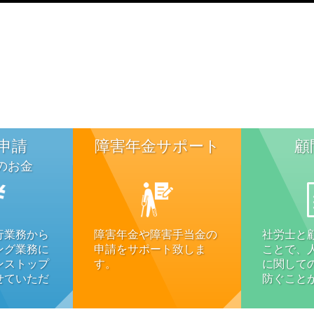
申請
障害年金サポート
顧
のお金
行業務から
障害年金や障害手当金の
社労士と
ング業務に
申請をサポート致しま
ことで、
ンストップ
す。
に関して
せていただ
防ぐこと