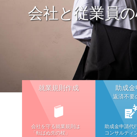
会社と従業員の
就業規則作成
助成金
返済不要
会社を守る就業規則は
助成金申請代
「転ばぬ先の杖」
コンサルティ