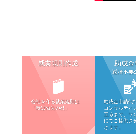
就業規則作成
助成金
返済不要
会社を守る就業規則は
助成金申請代
「転ばぬ先の杖」
コンサルティ
至るまで、ワ
にてご提供さ
きます。