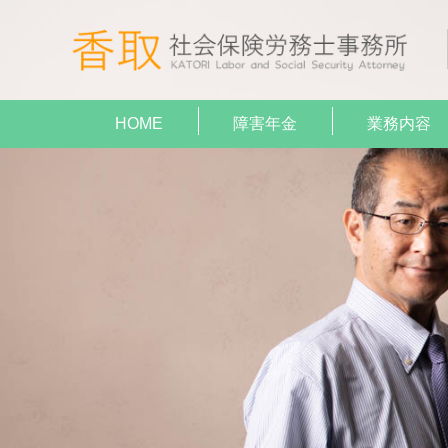
HOME
障害年金
業務内容
就業規
助成金
障害年
顧問契
給与計
がん（病気
がん（病気