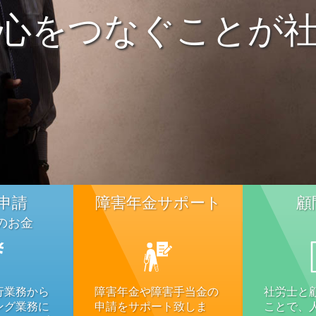
心をつなぐことが
申請
障害年金サポート
顧
のお金
行業務から
障害年金や障害手当金の
社労士と
ング業務に
申請をサポート致しま
ことで、