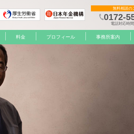
無料相談の
0172-5
電話対応時間 
料金
プロフィール
事務所案内
則作成
申請
金サポート
約
算
）治療と就労の支援【企業様】
）治療と就労の支援【労働者様】