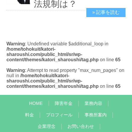
法規制は？
» 記事を読む
2019/7/2
Warning
: Undefined variable $additional_loop in
/home/tohokuit/katori-
sharoushi.com/public_html/sr/wp-
content/themes/katori_sharoushi/tag.php
on line
65
Warning
: Attempt to read property "max_num_pages" on
null in
/home/tohokuit/katori-
sharoushi.com/public_html/sr/wp-
content/themes/katori_sharoushi/tag.php
on line
65
HOME
障害年金
業務内容
料金
プロフィール
事務所案内
企業理念
お問い合わせ