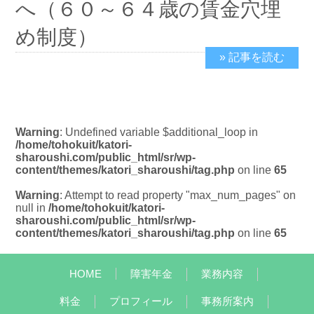
へ（６０～６４歳の賃金穴埋
め制度）
» 記事を読む
2020/1/5
Warning
: Undefined variable $additional_loop in
/home/tohokuit/katori-
sharoushi.com/public_html/sr/wp-
content/themes/katori_sharoushi/tag.php
on line
65
Warning
: Attempt to read property "max_num_pages" on
null in
/home/tohokuit/katori-
sharoushi.com/public_html/sr/wp-
content/themes/katori_sharoushi/tag.php
on line
65
HOME
障害年金
業務内容
料金
プロフィール
事務所案内