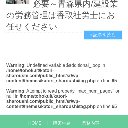
必要～青森県内/建設業
の労務管理は香取社労士にお
任せください
» 記事を読む
2021/1/4
Warning
: Undefined variable $additional_loop in
/home/tohokuit/katori-
sharoushi.com/public_html/sr/wp-
content/themes/katori_sharoushi/tag.php
on line
65
Warning
: Attempt to read property "max_num_pages" on
null in
/home/tohokuit/katori-
sharoushi.com/public_html/sr/wp-
content/themes/katori_sharoushi/tag.php
on line
65
HOME
障害年金
業務内容