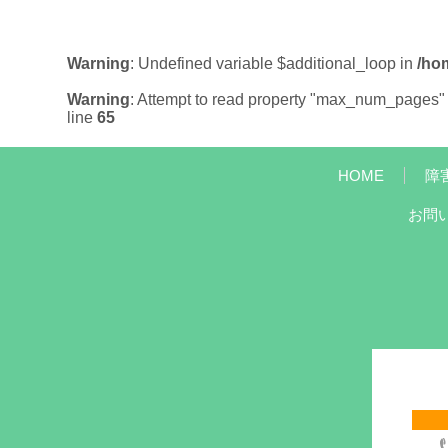
Warning
: Undefined variable $additional_loop in
/ho
Warning
: Attempt to read property "max_num_pages" 
line
65
HOME
障
お問