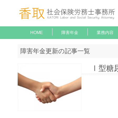
HOME
障害年金
業務内容
就業規
助成金
障害年
顧問契
給与計
がん（病気
がん（病気
障害年金更新の記事一覧
Ⅰ型糖