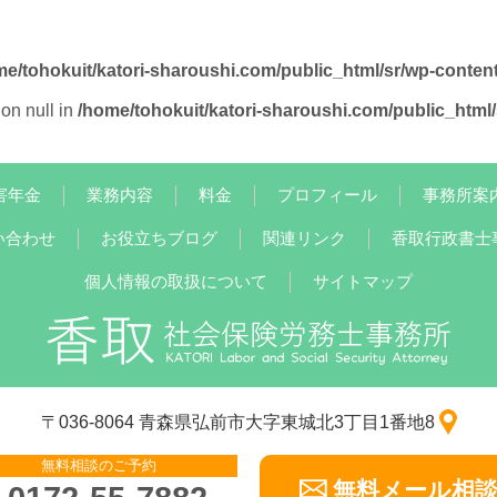
me/tohokuit/katori-sharoushi.com/public_html/sr/wp-conten
on null in
/home/tohokuit/katori-sharoushi.com/public_html
害年金
業務内容
料金
プロフィール
事務所案
い合わせ
お役立ちブログ
関連リンク
香取行政書士
個人情報の取扱について
サイトマップ
〒036-8064 青森県弘前市大字東城北3丁目1番地8
無料相談のご予約
無料メール相