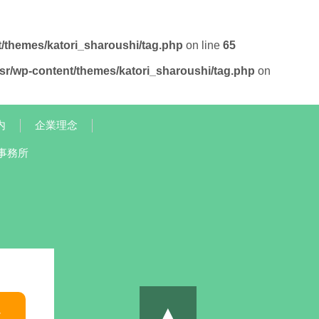
t/themes/katori_sharoushi/tag.php
on line
65
/sr/wp-content/themes/katori_sharoushi/tag.php
on
内
企業理念
事務所
▲
談