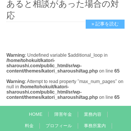
あると相談があった場合の対
応
» 記事を読む
2019/6/4
Warning
: Undefined variable $additional_loop in
/home/tohokuit/katori-
sharoushi.com/public_html/sr/wp-
content/themes/katori_sharoushi/tag.php
on line
65
Warning
: Attempt to read property "max_num_pages" on
null in
/home/tohokuit/katori-
sharoushi.com/public_html/sr/wp-
content/themes/katori_sharoushi/tag.php
on line
65
HOME
障害年金
業務内容
料金
プロフィール
事務所案内