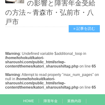
の影響と障害年金受給
の方法～青森市・弘前市・八
戸市
» 記事を読む
2025/6/6
Warning
: Undefined variable $additional_loop in
/home/tohokuit/katori-
sharoushi.com/public_html/sr/wp-
content/themes/katori_sharoushi/tag.php
on line
65
Warning
: Attempt to read property "max_num_pages" on
null in
/home/tohokuit/katori-
sharoushi.com/public_html/sr/wp-
content/themes/katori_sharoushi/tag.php
on line
65
HOME
障害年金
業務内容