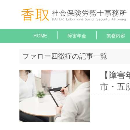
HOME
障害年金
業務内容
就業規
助成金
障害年
顧問契
給与計
がん（病気
がん（病気
ファロー四徴症の記事一覧
【障害
市・五