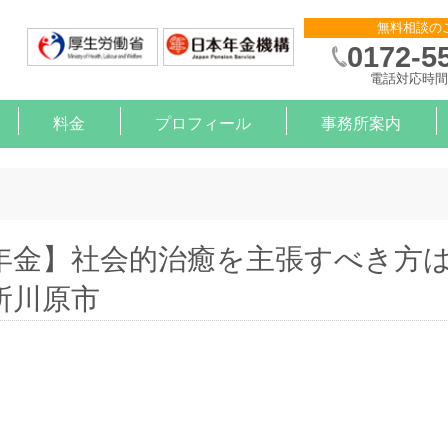
無料相談の
0172-5
電話対応時間 
料金
プロフィール
事務所案内
則作成
申請
金サポート
約
算
）治療と就労の支援【企業様】
）治療と就労の支援【労働者様】
年金】社会的治癒を主張すべき方
所川原市