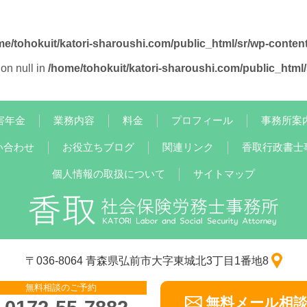
me/tohokuit/katori-sharoushi.com/public_html/sr/wp-conten
on null in
/home/tohokuit/katori-sharoushi.com/public_html
害年金
業務内容
料金
プロフィール
事務所案
い合わせ
お役立ちブログ
関連リンク
香取行政書士
個人情報の取扱について
サイトマップ
〒036-8064 青森県弘前市大字東城北3丁目1番地8
無料相談のご予約
無料メール相