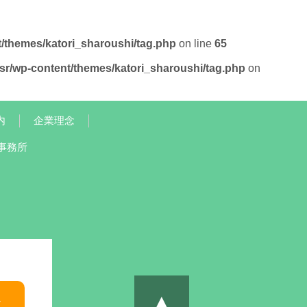
t/themes/katori_sharoushi/tag.php
on line
65
/sr/wp-content/themes/katori_sharoushi/tag.php
on
内
企業理念
事務所
▲
談