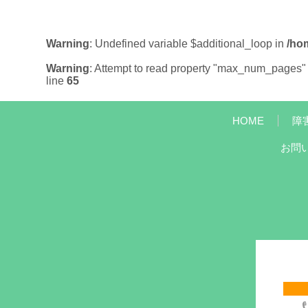
Warning
: Undefined variable $additional_loop in
/ho
Warning
: Attempt to read property "max_num_pages" 
line
65
HOME
障
お問