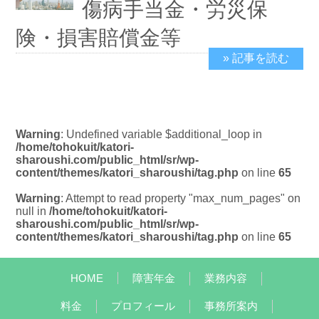
傷病手当金・労災保
険・損害賠償金等
» 記事を読む
2019/2/19
Warning
: Undefined variable $additional_loop in
/home/tohokuit/katori-
sharoushi.com/public_html/sr/wp-
content/themes/katori_sharoushi/tag.php
on line
65
Warning
: Attempt to read property "max_num_pages" on
null in
/home/tohokuit/katori-
sharoushi.com/public_html/sr/wp-
content/themes/katori_sharoushi/tag.php
on line
65
HOME
障害年金
業務内容
料金
プロフィール
事務所案内