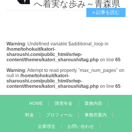
へ着実な歩み～青森県
» 記事を読む
2020/11/20
Warning
: Undefined variable $additional_loop in
/home/tohokuit/katori-
sharoushi.com/public_html/sr/wp-
content/themes/katori_sharoushi/tag.php
on line
65
Warning
: Attempt to read property "max_num_pages" on
null in
/home/tohokuit/katori-
sharoushi.com/public_html/sr/wp-
content/themes/katori_sharoushi/tag.php
on line
65
HOME
障害年金
業務内容
料金
プロフィール
事務所案内
企業理念
お問い合わせ