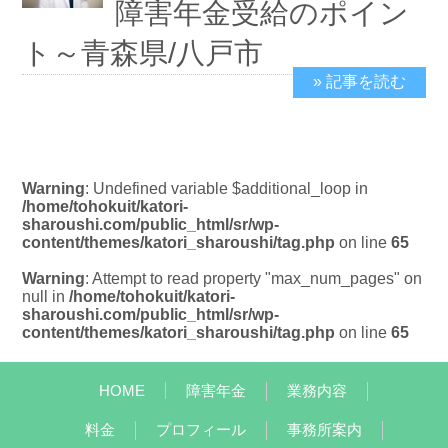
障害年金受給のポイン
ト～青森県/八戸市
» 記事を読む
2024/10/23
Warning
: Undefined variable $additional_loop in
/home/tohokuit/katori-
sharoushi.com/public_html/sr/wp-
content/themes/katori_sharoushi/tag.php
on line
65
Warning
: Attempt to read property "max_num_pages" on
null in
/home/tohokuit/katori-
sharoushi.com/public_html/sr/wp-
content/themes/katori_sharoushi/tag.php
on line
65
HOME
障害年金
業務内容
料金
プロフィール
事務所案内