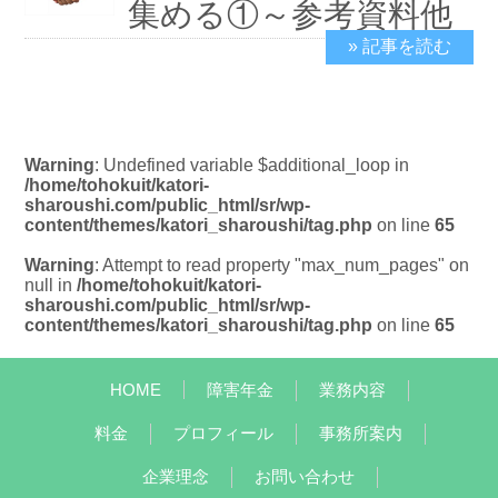
集める①～参考資料他
» 記事を読む
2018/12/18
Warning
: Undefined variable $additional_loop in
/home/tohokuit/katori-
sharoushi.com/public_html/sr/wp-
content/themes/katori_sharoushi/tag.php
on line
65
Warning
: Attempt to read property "max_num_pages" on
null in
/home/tohokuit/katori-
sharoushi.com/public_html/sr/wp-
content/themes/katori_sharoushi/tag.php
on line
65
HOME
障害年金
業務内容
料金
プロフィール
事務所案内
企業理念
お問い合わせ