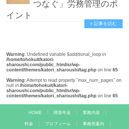
つなぐ」労務管理のポ
イント
» 記事を読む
2025/10/21
Warning
: Undefined variable $additional_loop in
/home/tohokuit/katori-
sharoushi.com/public_html/sr/wp-
content/themes/katori_sharoushi/tag.php
on line
65
Warning
: Attempt to read property "max_num_pages" on
null in
/home/tohokuit/katori-
sharoushi.com/public_html/sr/wp-
content/themes/katori_sharoushi/tag.php
on line
65
HOME
障害年金
業務内容
料金
プロフィール
事務所案内