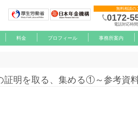
無料相談の
0172-5
電話対応時間 
料金
プロフィール
事務所案内
則作成
申請
金サポート
約
算
）治療と就労の支援【企業様】
）治療と就労の支援【労働者様】
の証明を取る、集める①～参考資