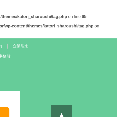
t/themes/katori_sharoushi/tag.php
on line
65
/sr/wp-content/themes/katori_sharoushi/tag.php
on
内
企業理念
事務所
▲
談