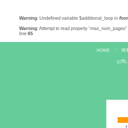
Warning
: Undefined variable $additional_loop in
/ho
Warning
: Attempt to read property "max_num_pages" 
line
65
HOME
障
お問