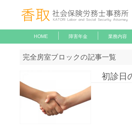
HOME
障害年金
業務内容
就業規
助成金
障害年
顧問契
給与計
がん（病気
がん（病気
完全房室ブロックの記事一覧
初診日