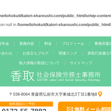
me/tohokuit/katori-sharoushi.com/public_html/sr/wp-conten
on null in
/home/tohokuit/katori-sharoushi.com/public_html
害年金
業務内容
料金
プロフィール
事務所案
い合わせ
お役立ちブログ
関連リンク
香取行政書士
個人情報の取扱について
サイトマップ
〒036-8064 青森県弘前市大字東城北3丁目1番地8
無料相談のご予約
無料メール相