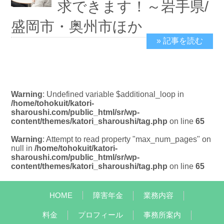
求できます！～岩手県/
盛岡市・奥州市ほか
» 記事を読む
2025/3/5
Warning
: Undefined variable $additional_loop in
/home/tohokuit/katori-
sharoushi.com/public_html/sr/wp-
content/themes/katori_sharoushi/tag.php
on line
65
Warning
: Attempt to read property "max_num_pages" on
null in
/home/tohokuit/katori-
sharoushi.com/public_html/sr/wp-
content/themes/katori_sharoushi/tag.php
on line
65
HOME
障害年金
業務内容
料金
プロフィール
事務所案内