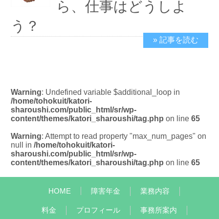
ら、仕事はどうしよ
う？
» 記事を読む
2024/2/8
Warning
: Undefined variable $additional_loop in
/home/tohokuit/katori-
sharoushi.com/public_html/sr/wp-
content/themes/katori_sharoushi/tag.php
on line
65
Warning
: Attempt to read property "max_num_pages" on
null in
/home/tohokuit/katori-
sharoushi.com/public_html/sr/wp-
content/themes/katori_sharoushi/tag.php
on line
65
HOME
障害年金
業務内容
料金
プロフィール
事務所案内